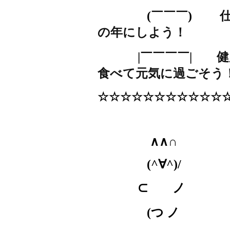
(
￣￣￣
)
の年にしよう！
|
￣￣￣￣
|
健
食べて元気に過ごそう
☆☆☆☆☆☆☆☆☆☆☆
∧∧∩
(^
∀
^)/
⊂ ノ
(
つ ノ