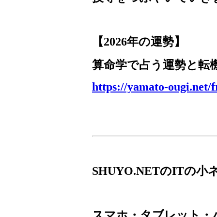
【
2026
年の運勢】
算命学で占う運勢と転
https://yamato-ougi.net/
SHUYO.NET
の
IT
の小
スマホ・タブレット・