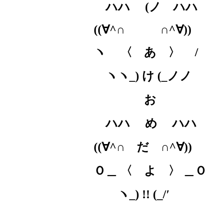
ハハ
(
ノ ハハ
((
∀
^
∩ ∩
^
∀
))
ヽ 〈 あ 〉
/
ヽヽ
_)
け
(_
ノノ
お
ハハ め ハハ
((
∀
^
∩ だ ∩
^
∀
))
Ｏ＿ 〈 よ 〉 ＿Ｏ
ヽ
_) !! (_/
′