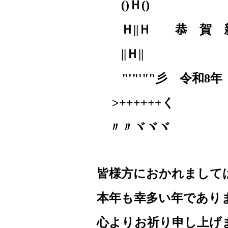
()
Ｈ
()
Ｈ
||
Ｈ 恭 賀 
||
Ｈ
||
ゞ
"'"'""
彡 令和
8
年
>++++++
〃〃ヾヾヾ
皆様方におかれまして
本年も幸多い年であり
心よりお祈り申し上げ