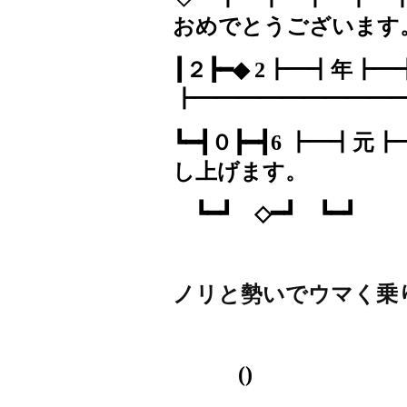
おめでとうございま
┃２┣━◆
2
┣━┫年┣━
┣━━━━━━━━━━
┗━┫０┣━┫
6
┣━┫元┣
し上げます。
┗━┛ ◇━┛ ┗━┛
ノリと勢いでウマく乗
()