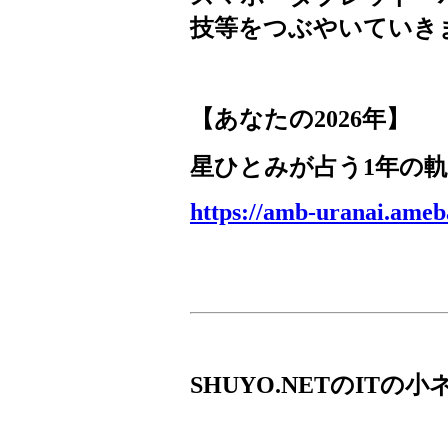
技等をつぶやいていき
【あなたの
2026
年】
星ひとみが占う
1
年の軌
https://amb-uranai.ameb
SHUYO.NET
の
IT
の小