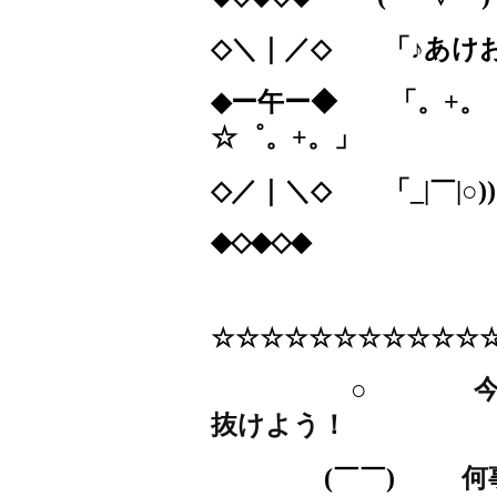
◇＼｜／◇
「♪あけ
◆ー午ー◆
「。
+
。
☆゜。
+
。」
◇／｜＼◇
「
_|
￣
|
○
))
◆◇◆◇◆
☆☆☆☆☆☆☆☆☆
○
抜けよう！
(
￣￣
)
何