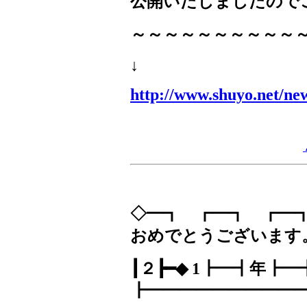
公開いたしましたので
～～～～～～～～～～
↓
http://www.shuyo.net/ne
◇━┓ ┏━┓ ┏
おめでとうございま
┃２┣━◆
1
┣━┫年┣━
┣━━━━━━━━━━