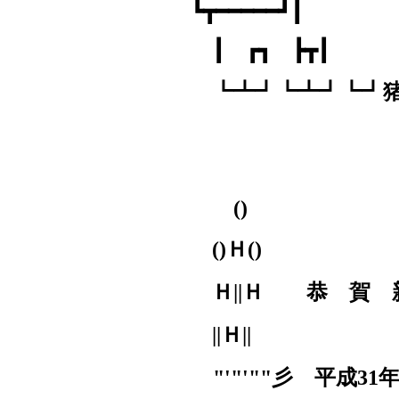
┗┳━━━━━┛┃
┃ ┏┓ ┣┳┃
┗┻┛┗┻┛┗┛
()
()
Ｈ
()
Ｈ
||
Ｈ 恭 
||
Ｈ
||
ゞ
"'"'""
彡 平成
31