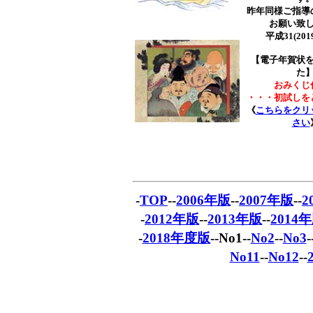
昨年同様ご指導
お願い致
平成31(20
【電子年賀状
た
おみくじ
・・・初試しを
《
こちらをクリ
さい
-
TOP
--
2006年版
--
2007年版
--
2
-
2012年版
--
2013年版
--
2014
-
2018年度版
--No1--
No2
--
No3
-
No11
--
No12
--