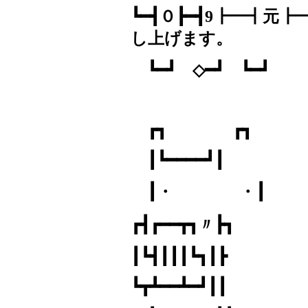
┗━┫０┣━┫
9
┣━┫元┣━
し上げます。
┗━┛ ◇━┛ ┗━┛
┏┓ ┏┓
┃┗━━━━┛┃
┃・ ・┃
┏┫┏━━┳┓〃┣┓
┃┗┫┃┃┃┗┓┃┣
┗┳┻━━┻━┛┃┃