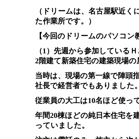
（ドリームは、名古屋駅近く
た作業所です。）
【今回のドリームのパソコン
（
1
）先週から参加しているＨ
2
階建て新築住宅の建築現場の
当時は、現場の第一線で陣頭
社長で経営者でもありました
従業員の大工は
10
名ほど使っ
年間
20
棟ほどの純日本住宅を
っていました。