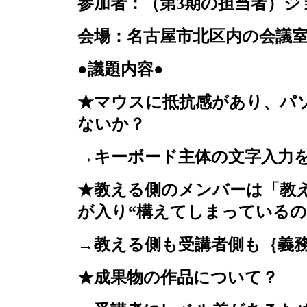
参加者：（第
3
期の担当者）ジ
会場：名古屋市北区内の会議
●議題内容●
★マウスに抵抗感があり、パ
ないか？
→キーボード主体の文字入力
★教える側のメンバーは「教
が入り“構えてしまっているの
→教える側も受講者側も｛義
★成果物の作品について？