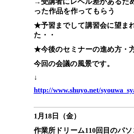
→受講者にレベル差があるた
った作品を作ってもらう
★予習までして講習会に望ま
た・・
★今後のセミナーの進め方・
今回の会議の風景です。
↓
http://www.shuyo.net/syouwa_
1
月
18
日（金）
作業所ドリーム
110
回目のパソ