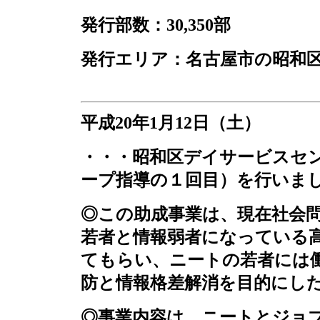
発行部数：
30,350
部
発行エリア：名古屋市の昭和
平成
20
年
1
月
12
日（土）
・・・昭和区デイサービスセ
ープ指導の１回目）を行いま
◎この助成事業は、現在社会
若者と情報弱者になっている
てもらい、ニートの若者には
防と情報格差解消を目的にし
◎事業内容は、ニートとジョ