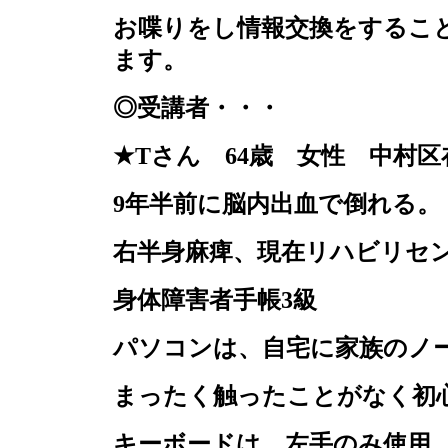
お喋りをし情報交換をするこ
ます。
◎受講者・・・
★
T
さん
64
歳 女性 中村区
9
年半前に脳内出血で倒れる。
右半身麻痺、現在リハビリセ
身体障害者手帳
3
級
パソコンは、自宅に家族のノ
まったく触ったことがなく初
キーボードは、左手のみ使用