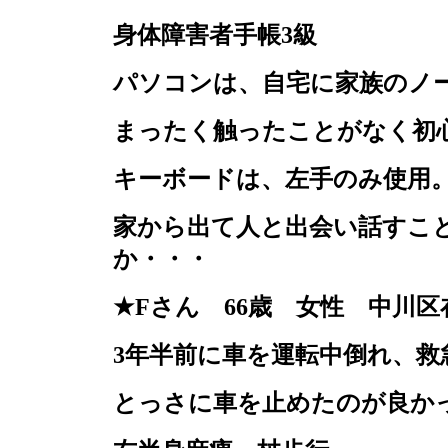
身体障害者手帳
3
級
パソコンは、自宅に家族のノ
まったく触ったことがなく初
キーボードは、左手のみ使用
家から出て人と出会い話すこ
か・・・
★
F
さん
66
歳 女性 中川区
3
年半前に車を運転中倒れ、救
とっさに車を止めたのが良か