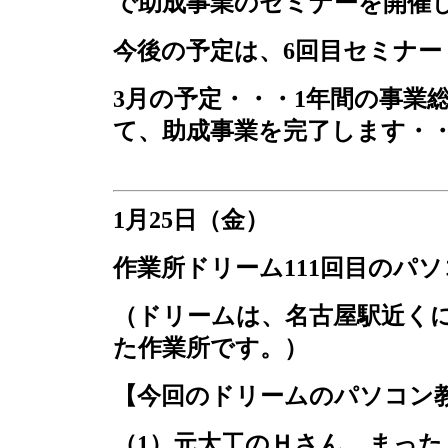
で助成事業のセミナーを開催
今後の予定は、
6
回目セミナー
3
月の予定・・・
1
年間の事業
て、助成事業を完了します・
1
月
25
日（金）
作業所ドリーム
111
回目のパソ
（ドリームは、名古屋駅近く
た作業所です。）
【今回のドリームのパソコン
（
1
）元大工のＨさん、まった