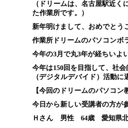
（ドリームは、名古屋駅近く
た作業所です。）
新年明けまして、おめでとう
作業所ドリームのパソコンボ
今年の
3
月で丸
3
年が経ちいよ
今年は
150
回を目指して、社会
（デジタルデバイド）活動に
【今回のドリームのパソコン
今日から新しい受講者の方が
Ｈさん 男性
64
歳 愛知県