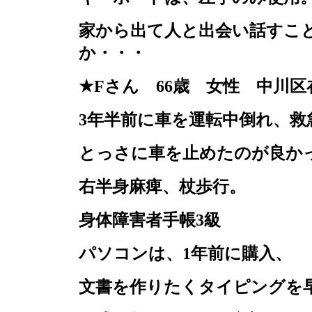
家から出て人と出会い話すこ
か・・・
★
F
さん
66
歳 女性 中川区
3
年半前に車を運転中倒れ、救
とっさに車を止めたのが良か
右半身麻痺、杖歩行。
身体障害者手帳
3
級
パソコンは、
1
年前に購入、
文書を作りたくタイピングを