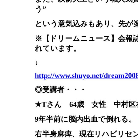
う”
という意気込みもあり、先が
※【ドリームニュース】会報
れています。
↓
http://www.shuyo.net/dream200
◎受講者・・・
★
T
さん
64
歳 女性 中村区
9
年半前に脳内出血で倒れる。
右半身麻痺、現在リハビリセ