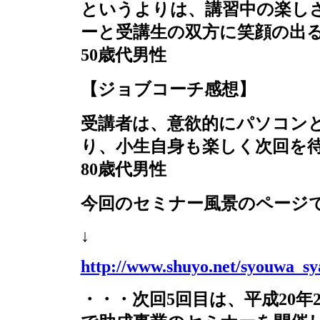
というよりは、講習中の楽し
ーと受講生の双方に笑顔の
50
歳代男性
【ジョブコーチ感想】
受講者は、意欲的にパソコン
り、小生自身も楽しく次回を
80
歳代男性
今回のセミナー風景のページ
↓
http://www.shuyo.net/syouwa_s
・・・次回
5
回目は、平成
20
年