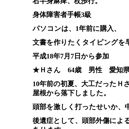
右半身麻痺、杖歩行。
身体障害者手帳
3
級
パソコンは、
1
年前に購入、
文書を作りたくタイピングを
平成
18
年
7
月
7
日から参加
★Ｈさん
64
歳 男性 愛知
10
年前の初夏、大工だったＨ
屋根から落下しました。
頭部を激しく打ったせいか、
後遺症として、頭部外傷によ