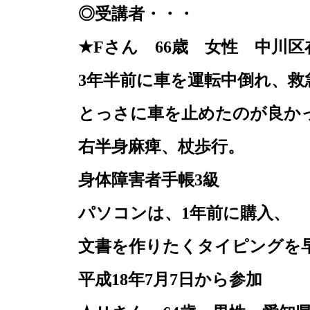
◎受講者・・・
★
F
さん
66
歳 女性 中川区
3
年半前に車を運転中倒れ、救
とっさに車を止めたのが良か
右半身麻痺、杖歩行。
身体障害者手帳
3
級
パソコンは、
1
年前に購入、
文書を作りたくタイピングを
平成
18
年
7
月
7
日から参加