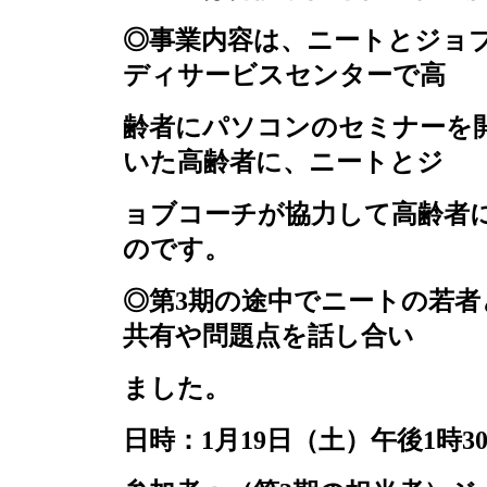
◎事業内容は、ニートとジョ
ディサービスセンターで高
齢者にパソコンのセミナーを
いた高齢者に、ニートとジ
ョブコーチが協力して高齢者
のです。
◎第
3
期の途中でニートの若者
共有や問題点を話し合い
ました。
日時：
1
月
19
日（土）午後
1
時
3