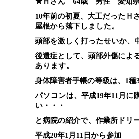
★Ｈさん
64
歳 男性 愛知
10
年前の初夏、大工だったＨ
屋根から落下しました。
頭部を激しく打ったせいか、
後遺症として、頭部外傷によ
あります。
身体障害者手帳の等級は、
1
種
パソコンは、平成
19
年
11
月に
い・・・
と病院の紹介で、作業所ドリ
平成
20
年
1
月
11
日から参加