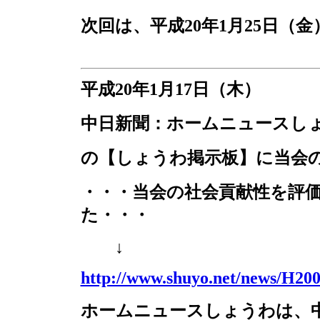
次回は、平成
20
年
1
月
25
日（金
平成
20
年
1
月
17
日（木）
中日新聞：ホームニュースし
の【しょうわ掲示板】に当会
・・・当会の社会貢献性を評
た・・・
↓
http://www.shuyo.net/news/H20
ホームニュースしょうわは、