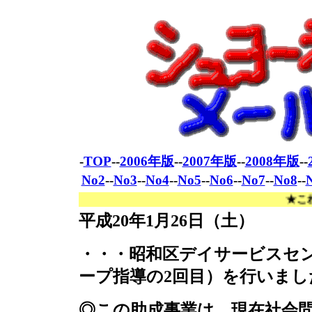
-
TOP
--
2006年版
--
2007年版
--
2008年版
--
No2
--
No3
--
No4
--
No5
--
No6
--
No7
--
No8
--
★これまでメー
平成
20
年
1
月
26
日（土）
・・・昭和区デイサービスセ
ープ指導の
2
回目）を行いまし
◎この助成事業は、現在社会