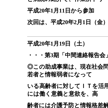
平成
20
年
1
月
11
日から参加
次回は、平成
20
年
2
月
1
日（金
平成
20
年
1
月
19
日（土）
・・・第
3
期「中間連絡報告会
◎この助成事業は、現在社会
若者と情報弱者になって
いる高齢者に対してＩＴを活
には働く意義と意欲を、高
齢者には介護予防と情報格差