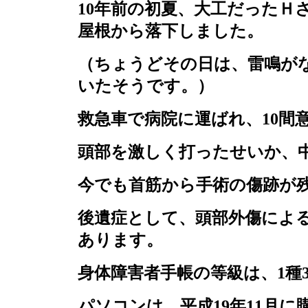
10
年前の初夏、大工だったＨ
屋根から落下しました。
（ちょうどその日は、雷鳴が
いたそうです。）
救急車で病院に運ばれ、
10
間
頭部を激しく打ったせいか、
今でも首筋から手術の傷跡が
後遺症として、頭部外傷によ
あります。
身体障害者手帳の等級は、
1
種
パソコンは、平成
19
年
11
月に