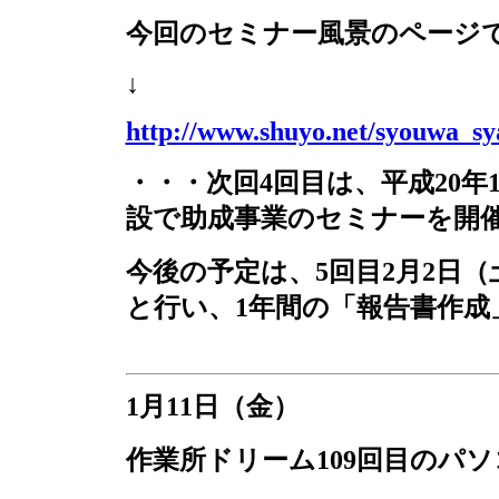
今回のセミナー風景のページ
↓
http://www.shuyo.net/syouwa_s
・・・次回
4
回目は、平成
20
年
設で助成事業のセミナーを開
今後の予定は、
5
回目
2
月
2
日（
と行い、
1
年間の「報告書作成
1
月
11
日（金）
作業所ドリーム
109
回目のパソ