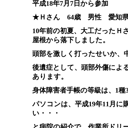
平成
18
年
7
月
7
日から参加
★Ｈさん
64
歳 男性 愛知
10
年前の初夏、大工だったＨ
屋根から落下しました。
頭部を激しく打ったせいか、
後遺症として、頭部外傷によ
あります。
身体障害者手帳の等級は、
1
種
パソコンは、平成
19
年
11
月に
い・・・
と病院の紹介で、作業所ドリ