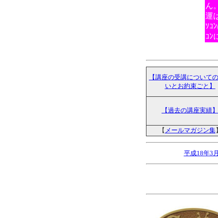
ん
運
ｿ
ｺ
【講座の受講について
いとお約束ごと】
【過去の講座実績
【
メールマガジン集
平成18年