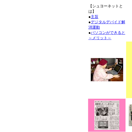
【シュヨーネットと
は】
●
主旨
●
デジタルデバイド解
消運動
●
パソコンができると
～メリット～