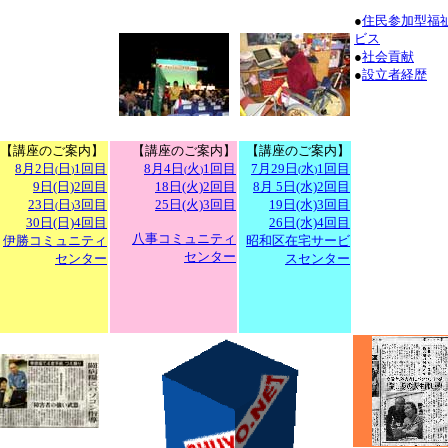
●
住民参加型福
ビス
●
社会貢献
●
設立者経歴
【講座のご案内】
【講座のご案内】
【講座のご案内】
8月2日
日
1回目
8月4日
火
1回目
7月29日
水
1回目
(
)
(
)
(
)
9日(日)2回目
18日(火)2回目
8月 5日(水)2回目
23日
日
3回目
25日(火)3回目
19日(水)3回目
(
)
30日(日)4回目
26日(水)4回目
八事コミュニティ
伊勝コミュニティ
昭和区在宅サービ
センター
センター
スセンター