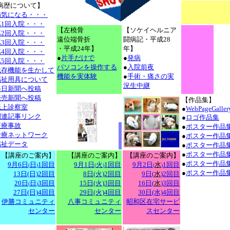
病歴について】
病気になる・・・
第1回入院・・・
【左橈骨
【ソケイヘルニア
第2回入院・・・
遠位端骨折
闘病記・平成28
第3回入院・・・
・平成24年】
年】
第4回入院・・・
●
片手だけで
●
発病
第5回入院・・・
パソコンを操作する
●
入院前夜
残存機能を生かして
機能を実体験
●
手術・痛さの実
福祉用具について
況生中継
毎日新聞へ投稿
読売新聞へ投稿
【作品集】
紙上診察室
●
WebPageGaller
関連記事リンク
●
ロゴ作品集
医療事故
●
ポスター作品
診療ネットワーク
●
ポスター作品
福祉データ
●
ポスター作品
●
ポスター作品
【講座のご案内】
【講座のご案内】
【講座のご案内】
●
ポスター作品
9月6日
日
1回目
9月1日
火
1回目
9月2日
水
1回目
(
)
(
)
(
)
●
ポスター作品
13日(日)2回目
8日(火)2回目
9日(
水
)2回目
20日
日
3回目
15日(火)3回目
16日(
水
)3回目
(
)
27日(日)4回目
29日(火)4回目
30日(水)4回目
伊勝コミュニティ
八事コミュニティ
昭和区在宅サービ
センター
センター
スセンター