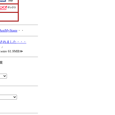
JustMyStage
・・
映されました・・・
く」
v.wmv 61.9MB≫
業