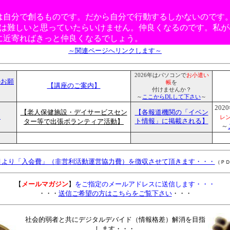
。
は自分で創るものです。だから自分で行動するしかないのです。
ｺﾝは難しいと思っていたらいけません。仲良くなるのです。私がﾊ
ﾝに近寄ればきっと仲良くなるでしょう。
～関連ページへリンクします～
2026年はパソコンで
お小遣い
のお願
帳
を
【講座のご案内】
付けませんか？
～
ここからDLして下さい
～
202
【老人保健施設・デイサービスセン
【各報道機関の「イベン
】
レ
ター等で出張ボランティア活動】
ト情報」に掲載される】
～
】
3月より「入会費」（非営利活動運営協力費）を徴収させて頂きます・・・
（ＰＤ
【
メールマガジン
】
をご指定のメールアドレスに送信します・・・
・・・
送信ご希望の方はこちらをご覧下さい
・・・
社会的弱者と共にデジタルデバイド（情報格差）解消を目指
します・・・