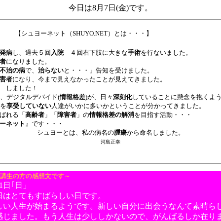
今日は8月7日(金)です。
【シュヨーネット（SHUYO.NET）とは・・・】
発病
し、過去５回
入院
４回右下肢に大きな
手術
を行ないました。
者
になりました。
不治の病
で、
治らない
と・・・」告知を受けました。
害者
になり、今まで見えなかったことが見えてきました。
 しました！
、デジタルデバイド
(
情報格差
)
が、日々
深刻化
していることに懸念を抱くよ
を
享受していない
人達がいかに多いかということが分かってきました。
ばれる「
高齢者
」「
障害者
」の
情報格差の解消
を目指す活動・・・
ーネット
』です・・・
シュヨーとは、私の病名の
腫瘍
から命名しました。
河島正幸
講生の方の感想文です～
1日｢日」
日はとてもすばらしい日です。
しい人生が始まるようです。新しい自分に出会うなんて素晴ら
感じました。もう人生は少ししかないので、がんばるしか在り