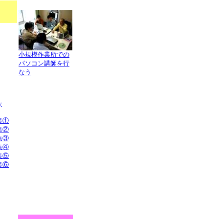
小規模作業所での
パソコン講師を行
なう
y
集①
集②
集③
集④
集⑤
集⑥