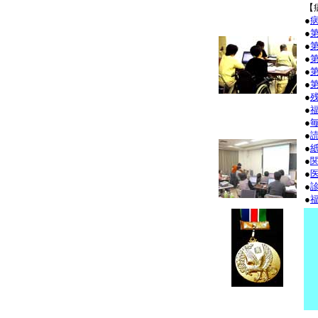
【
●
●
●
●
●
●
●
●
●
●
●
●
●
●
●