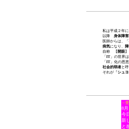
私は平成２年に
以降
身体障害
医師からは、「
病気
になり、
障
自称 【
開眼
】
「
IT
」の世界は
「
IT
」化の恩恵
社会的弱者
と呼
それが『
シュヨ
～受
8月
今
新
と