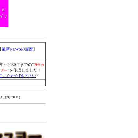
ﾊﾟ
ﾟｿ
【
最新NEWSの履歴
】
0年～2030年までの“
万年カ
”を作成しました！
ンダー
こちらからDL下さい
～
Ｆ形式67ＫＢ）