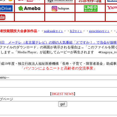
害者技能競技大会参加作品
・・
wakwak
・・
fc2
・・
geocities
・・
サイト
サイト
サイト
2月3日 メーテレ（名古屋テレビ）の朝の人気番組「どですか！」で当会が放
ファイルのダウンロード」の画面が表示される場合は→「このファイルを開
ます→「Media Player」が起動してムービーが再生されます
≪nagoya_t
平成
19
年度・独立行政法人福祉医療機構「長寿・子育て・障害者基金」助成事
「パソコンによるニートと高齢者の交流事業」
【
DIGEST NEWS
】